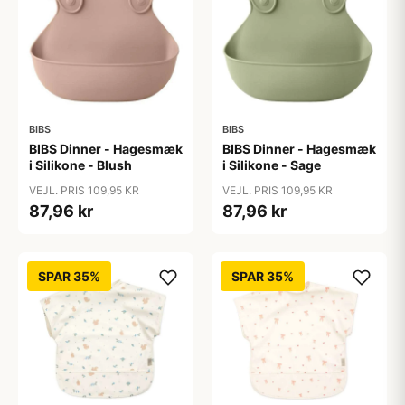
BIBS
BIBS
BIBS Dinner - Hagesmæk
BIBS Dinner - Hagesmæk
i Silikone - Blush
i Silikone - Sage
VEJL. PRIS 109,95 KR
VEJL. PRIS 109,95 KR
87,96 kr
87,96 kr
SPAR 35%
SPAR 35%