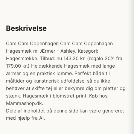
Beskrivelse
Cam Cam Copenhagen Cam Cam Copenhagen
Hagesmæk m. Ærmer - Ashley. Kategori:
Hagesmække. Tilbud: nu 143.20 kr. (regalo 20% fra
179.00 kr.) Heldækkende Hagesmæk med lange
ærmer og en praktisk lomme. Perfekt både til
måltider og kunstnerisk udfoldelse, så du ikke
behøver at skifte tøj eller bekymre dig om pletter og
stænk. Hagesmæk i blomstret print. Køb hos
Mammashop.dk.
Dele af indholdet på denne side kan være genereret
med hjælp fra AI.