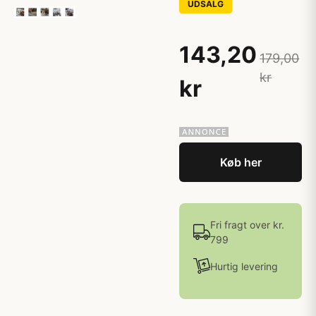
UDSALG
143,20
179,00
kr
kr
Køb her
Fri fragt over kr.
799
Hurtig levering