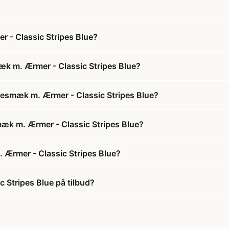
- Classic Stripes Blue?
 m. Ærmer - Classic Stripes Blue?
smæk m. Ærmer - Classic Stripes Blue?
æk m. Ærmer - Classic Stripes Blue?
rmer - Classic Stripes Blue?
Stripes Blue på tilbud?