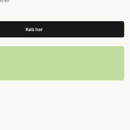
0 kr
Køb her