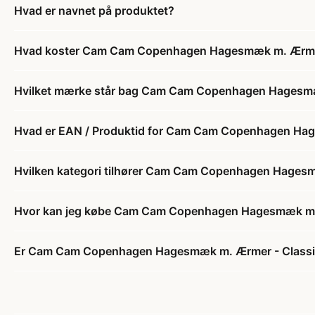
Hvad er navnet på produktet?
Hvad koster Cam Cam Copenhagen Hagesmæk m. Ærmer 
Hvilket mærke står bag Cam Cam Copenhagen Hagesmæk
Hvad er EAN / Produktid for Cam Cam Copenhagen Hage
Hvilken kategori tilhører Cam Cam Copenhagen Hagesm
Hvor kan jeg købe Cam Cam Copenhagen Hagesmæk m. Æ
Er Cam Cam Copenhagen Hagesmæk m. Ærmer - Classic 