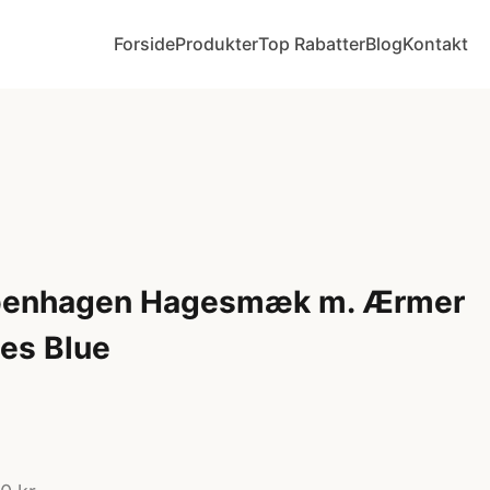
Forside
Produkter
Top Rabatter
Blog
Kontakt
enhagen Hagesmæk m. Ærmer
pes Blue