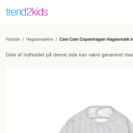
Forside
/
Hagesmække
/
Cam Cam Copenhagen Hagesmæk m. Æ
Dele af indholdet på denne side kan være genereret med