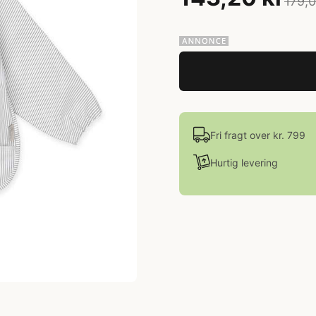
179,0
Fri fragt over kr. 799
Hurtig levering