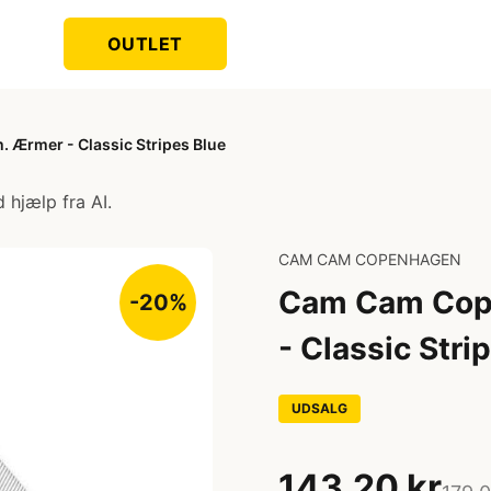
OUTLET
rmer - Classic Stripes Blue
 hjælp fra AI.
CAM CAM COPENHAGEN
Cam Cam Cop
-20%
- Classic Stri
UDSALG
143,20 kr