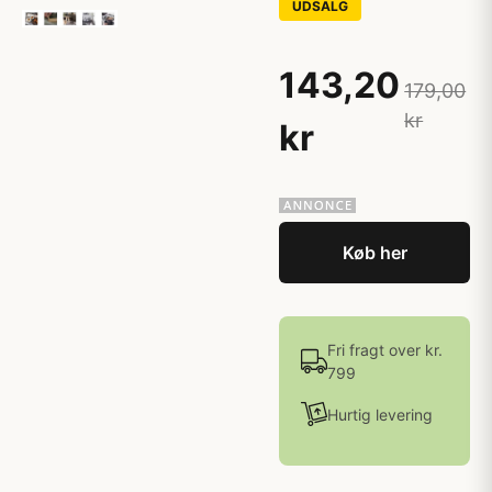
UDSALG
143,20
179,00
kr
kr
Køb her
Fri fragt over kr.
799
Hurtig levering