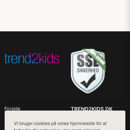
Forside
TREND2KIDS.DK
Produkter
Tlf. 78768672
Top Rabatter
Vi bruger cookies på vores hjemmeside for at
Mail:
hej@want.dk
Blog