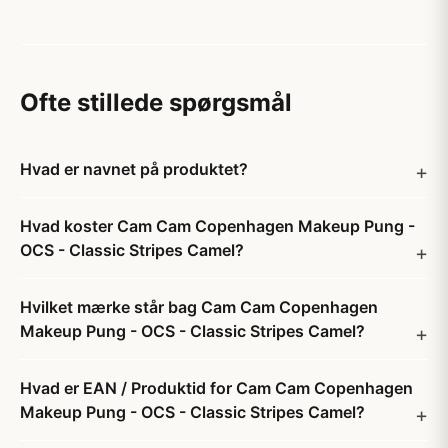
Ofte stillede spørgsmål
Hvad er navnet på produktet?
Hvad koster Cam Cam Copenhagen Makeup Pung -
OCS - Classic Stripes Camel?
Hvilket mærke står bag Cam Cam Copenhagen
Makeup Pung - OCS - Classic Stripes Camel?
Hvad er EAN / Produktid for Cam Cam Copenhagen
Makeup Pung - OCS - Classic Stripes Camel?