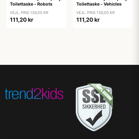
Toilettaske - Robots
Toilettaske - Vehicles
VEJL. PRIS 139,00 KR
VEJL. PRIS 139,00 KR
111,20 kr
111,20 kr