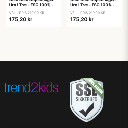
Uro i Træ - FSC 100% -
Uro i Træ - FSC 100% -
Dreamland
Sea Garden
VEJL. PRIS 219,00 KR
VEJL. PRIS 219,00 KR
175,20 kr
175,20 kr