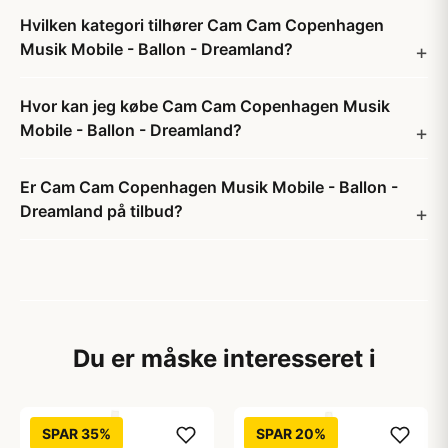
Hvilken kategori tilhører Cam Cam Copenhagen
Musik Mobile - Ballon - Dreamland?
Hvor kan jeg købe Cam Cam Copenhagen Musik
Mobile - Ballon - Dreamland?
Er Cam Cam Copenhagen Musik Mobile - Ballon -
Dreamland på tilbud?
Du er måske interesseret i
SPAR 35%
SPAR 20%