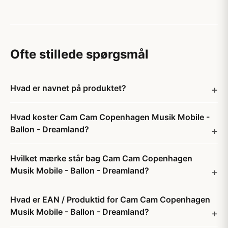
Ofte stillede spørgsmål
Hvad er navnet på produktet?
Hvad koster Cam Cam Copenhagen Musik Mobile -
Ballon - Dreamland?
Hvilket mærke står bag Cam Cam Copenhagen
Musik Mobile - Ballon - Dreamland?
Hvad er EAN / Produktid for Cam Cam Copenhagen
Musik Mobile - Ballon - Dreamland?