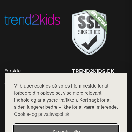
Forside
TREND2KIDS.DK
Produkter
Tlf. 78768672
Top Rabatter
Vi bruger cookies på vores hjemmeside for at
Mail:
hej@want.dk
Blog
forbedre din oplevelse, vise mere relevant
Kontakt
indhold og analysere trafikken. Kort sagt: for at
Cookie- og privatlivspolitik
siden fungerer bedre – ikke for at være irriterende.
Cookie- og privatlivspolitik.
Denne side er en del af want.dk, der udgiver en række
Accepter alle