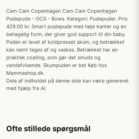
Cam Cam Copenhagen Cam Cam Copenhagen
Puslepude - OCS - Bows. Kategori: Puslepuder. Pris:
429.00 kr. Smart puslepude med høje kanter og en
behagelig form, der giver god support til din baby.
Puden er lavet af koldpresset skum, og betrækket
kan nemt tages af og vaskes. Betrækket har en
praktisk coating, som gør det smuds og
vandafvisende. Skumpuden er bet Køb hos
Mammashop.dk.
Dele af indholdet på denne side kan være genereret
med hjælp fra AI.
Ofte stillede spørgsmål