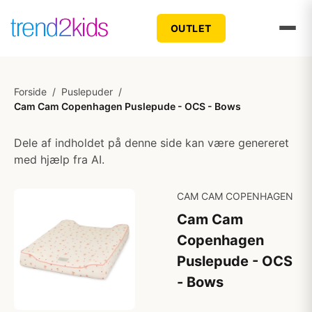
OUTLET
Forside
/
Puslepuder
/
Cam Cam Copenhagen Puslepude - OCS - Bows
Dele af indholdet på denne side kan være genereret
med hjælp fra AI.
CAM CAM COPENHAGEN
Cam Cam
Copenhagen
Puslepude - OCS
- Bows