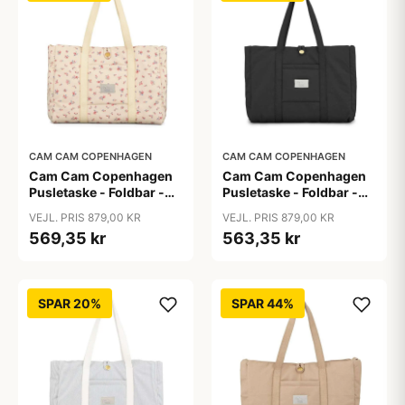
CAM CAM COPENHAGEN
CAM CAM COPENHAGEN
Cam Cam Copenhagen
Cam Cam Copenhagen
Pusletaske - Foldbar -
Pusletaske - Foldbar -
OCS - Berries
OCS - Black
VEJL. PRIS 879,00 KR
VEJL. PRIS 879,00 KR
569,35 kr
563,35 kr
SPAR 20%
SPAR 44%