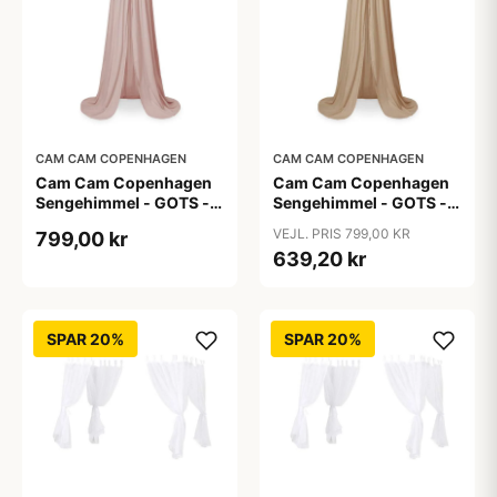
CAM CAM COPENHAGEN
CAM CAM COPENHAGEN
Cam Cam Copenhagen
Cam Cam Copenhagen
Sengehimmel - GOTS -
Sengehimmel - GOTS -
Dusty Rose
Latte
VEJL. PRIS 799,00 KR
799,00 kr
639,20 kr
SPAR 20%
SPAR 20%