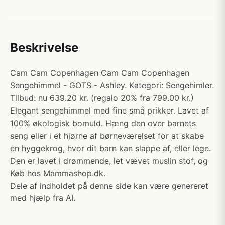
Beskrivelse
Cam Cam Copenhagen Cam Cam Copenhagen
Sengehimmel - GOTS - Ashley. Kategori: Sengehimler.
Tilbud: nu 639.20 kr. (regalo 20% fra 799.00 kr.)
Elegant sengehimmel med fine små prikker. Lavet af
100% økologisk bomuld. Hæng den over barnets
seng eller i et hjørne af børneværelset for at skabe
en hyggekrog, hvor dit barn kan slappe af, eller lege.
Den er lavet i drømmende, let vævet muslin stof, og
Køb hos Mammashop.dk.
Dele af indholdet på denne side kan være genereret
med hjælp fra AI.