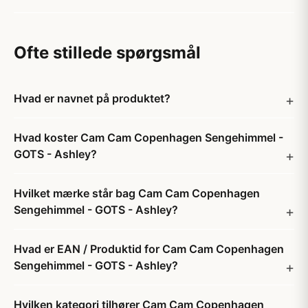
Ofte stillede spørgsmål
Hvad er navnet på produktet?
Hvad koster Cam Cam Copenhagen Sengehimmel -
GOTS - Ashley?
Hvilket mærke står bag Cam Cam Copenhagen
Sengehimmel - GOTS - Ashley?
Hvad er EAN / Produktid for Cam Cam Copenhagen
Sengehimmel - GOTS - Ashley?
Hvilken kategori tilhører Cam Cam Copenhagen