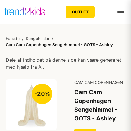
OUTLET
Forside
/
Sengehimler
/
Cam Cam Copenhagen Sengehimmel - GOTS - Ashley
Dele af indholdet på denne side kan være genereret
med hjælp fra AI.
CAM CAM COPENHAGEN
Cam Cam
-20%
Copenhagen
Sengehimmel -
GOTS - Ashley