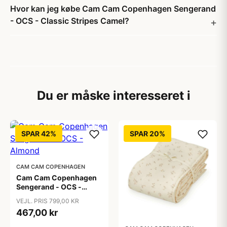
Hvor kan jeg købe Cam Cam Copenhagen Sengerand
- OCS - Classic Stripes Camel?
Du er måske interesseret i
SPAR 42%
SPAR 20%
CAM CAM COPENHAGEN
Cam Cam Copenhagen
Sengerand - OCS -
Almond
VEJL. PRIS 799,00 KR
467,00 kr