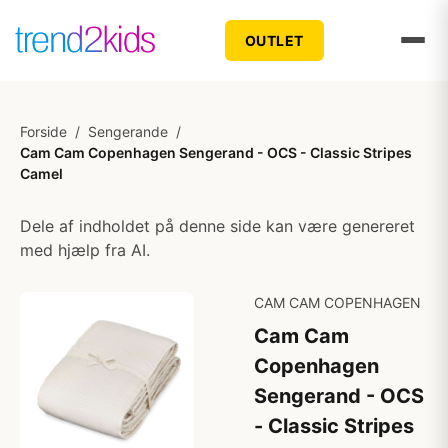
OUTLET
Forside
/
Sengerande
/
Cam Cam Copenhagen Sengerand - OCS - Classic Stripes
Camel
Dele af indholdet på denne side kan være genereret
med hjælp fra AI.
CAM CAM COPENHAGEN
Cam Cam
Copenhagen
Sengerand - OCS
- Classic Stripes