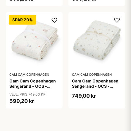
SPAR 20%
CAM CAM COPENHAGEN
CAM CAM COPENHAGEN
Cam Cam Copenhagen
Cam Cam Copenhagen
Sengerand - OCS -
Sengerand - OCS -
Carousel
Dreamland
VEJL. PRIS 749,00 KR
749,00 kr
599,20 kr