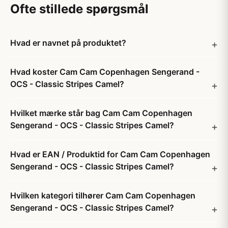
Ofte stillede spørgsmål
Hvad er navnet på produktet?
Hvad koster Cam Cam Copenhagen Sengerand -
OCS - Classic Stripes Camel?
Hvilket mærke står bag Cam Cam Copenhagen
Sengerand - OCS - Classic Stripes Camel?
Hvad er EAN / Produktid for Cam Cam Copenhagen
Sengerand - OCS - Classic Stripes Camel?
Hvilken kategori tilhører Cam Cam Copenhagen
Sengerand - OCS - Classic Stripes Camel?