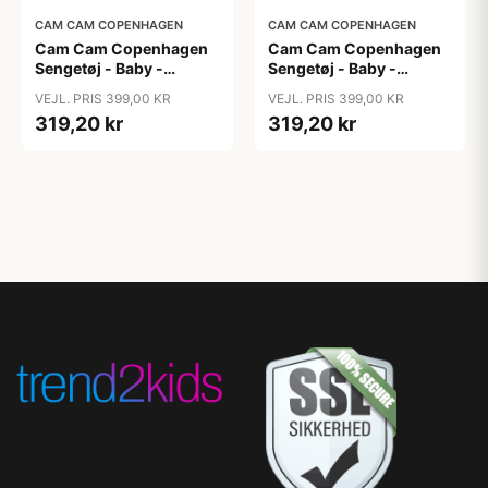
CAM CAM COPENHAGEN
CAM CAM COPENHAGEN
Cam Cam Copenhagen
Cam Cam Copenhagen
Sengetøj - Baby -
Sengetøj - Baby -
Broderet - GOTS - Sea
Broderet - GOTS -
VEJL. PRIS 399,00 KR
VEJL. PRIS 399,00 KR
Garden
Vintage Toys
319,20 kr
319,20 kr