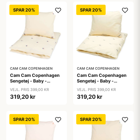
SPAR 20%
SPAR 20%
CAM CAM COPENHAGEN
CAM CAM COPENHAGEN
Cam Cam Copenhagen
Cam Cam Copenhagen
Sengetøj - Baby -
Sengetøj - Baby -
Broderet - GOTS -
Broderet - GOTS -
VEJL. PRIS 399,00 KR
VEJL. PRIS 399,00 KR
Berries
Blueberries
319,20 kr
319,20 kr
SPAR 20%
SPAR 20%