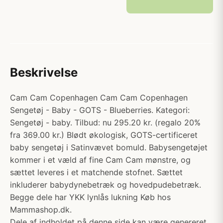
Beskrivelse
Cam Cam Copenhagen Cam Cam Copenhagen
Sengetøj - Baby - GOTS - Blueberries. Kategori:
Sengetøj - baby. Tilbud: nu 295.20 kr. (regalo 20%
fra 369.00 kr.) Blødt økologisk, GOTS-certificeret
baby sengetøj i Satinvævet bomuld. Babysengetøjet
kommer i et væld af fine Cam Cam mønstre, og
sættet leveres i et matchende stofnet. Sættet
inkluderer babydynebetræk og hovedpudebetræk.
Begge dele har YKK lynlås lukning Køb hos
Mammashop.dk.
Dele af indholdet på denne side kan være genereret