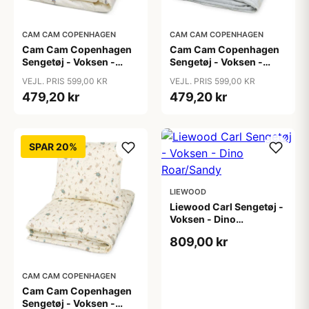
CAM CAM COPENHAGEN
CAM CAM COPENHAGEN
Cam Cam Copenhagen
Cam Cam Copenhagen
Sengetøj - Voksen -
Sengetøj - Voksen -
GOTS - Carousel
GOTS - Classic Stripes
VEJL. PRIS 599,00 KR
VEJL. PRIS 599,00 KR
Blue
479,20 kr
479,20 kr
SPAR 20%
LIEWOOD
Liewood Carl Sengetøj -
Voksen - Dino
Roar/Sandy
809,00 kr
CAM CAM COPENHAGEN
Cam Cam Copenhagen
Sengetøj - Voksen -