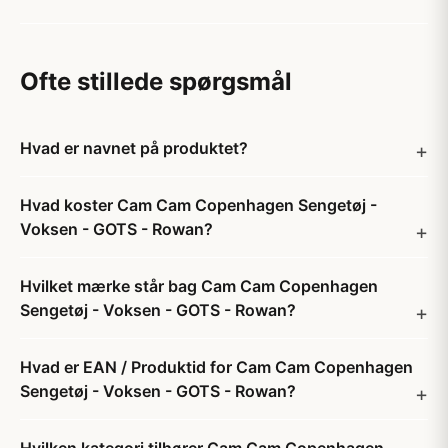
Ofte stillede spørgsmål
Hvad er navnet på produktet?
Hvad koster Cam Cam Copenhagen Sengetøj -
Voksen - GOTS - Rowan?
Hvilket mærke står bag Cam Cam Copenhagen
Sengetøj - Voksen - GOTS - Rowan?
Hvad er EAN / Produktid for Cam Cam Copenhagen
Sengetøj - Voksen - GOTS - Rowan?