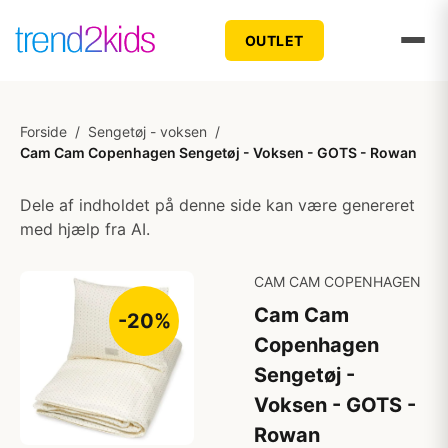
OUTLET
Forside
/
Sengetøj - voksen
/
Cam Cam Copenhagen Sengetøj - Voksen - GOTS - Rowan
Dele af indholdet på denne side kan være genereret
med hjælp fra AI.
CAM CAM COPENHAGEN
Cam Cam
-20%
Copenhagen
Sengetøj -
Voksen - GOTS -
Rowan