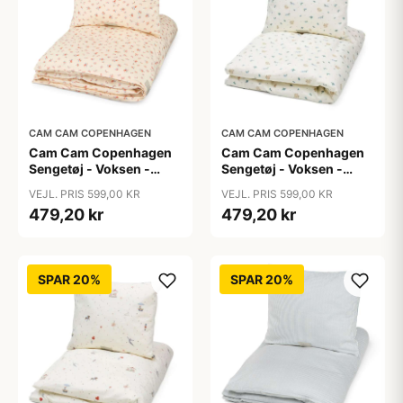
CAM CAM COPENHAGEN
CAM CAM COPENHAGEN
Cam Cam Copenhagen
Cam Cam Copenhagen
Sengetøj - Voksen -
Sengetøj - Voksen -
GOTS - Berries
GOTS - Blueberries
VEJL. PRIS 599,00 KR
VEJL. PRIS 599,00 KR
479,20 kr
479,20 kr
SPAR 20%
SPAR 20%