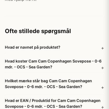
Ofte stillede spørgsmål
Hvad er navnet på produktet?
Hvad koster Cam Cam Copenhagen Sovepose - 0-6
mdr. - OCS - Sea Garden?
Hvilket mærke står bag Cam Cam Copenhagen
Sovepose - 0-6 mdr. - OCS - Sea Garden?
Hvad er EAN / Produktid for Cam Cam Copenhagen
Sovepose - 0-6 mdr. - OCS - Sea Garden?