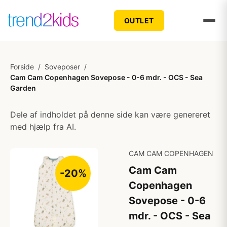
OUTLET
Forside
/
Soveposer
/
Cam Cam Copenhagen Sovepose - 0-6 mdr. - OCS - Sea
Garden
Dele af indholdet på denne side kan være genereret
med hjælp fra AI.
CAM CAM COPENHAGEN
Cam Cam
-20%
Copenhagen
Sovepose - 0-6
mdr. - OCS - Sea