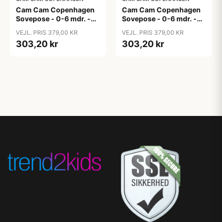
Cam Cam Copenhagen
Cam Cam Copenhagen
Sovepose - 0-6 mdr. -
Sovepose - 0-6 mdr. -
OCS - Classic Stripes
OCS - Dreamland
VEJL. PRIS 379,00 KR
VEJL. PRIS 379,00 KR
Camel
303,20 kr
303,20 kr