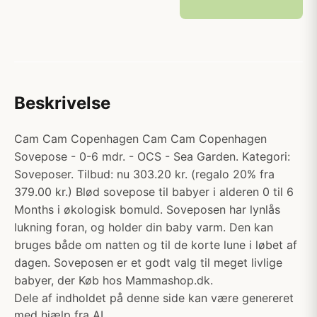
Beskrivelse
Cam Cam Copenhagen Cam Cam Copenhagen
Sovepose - 0-6 mdr. - OCS - Sea Garden. Kategori:
Soveposer. Tilbud: nu 303.20 kr. (regalo 20% fra
379.00 kr.) Blød sovepose til babyer i alderen 0 til 6
Months i økologisk bomuld. Soveposen har lynlås
lukning foran, og holder din baby varm. Den kan
bruges både om natten og til de korte lune i løbet af
dagen. Soveposen er et godt valg til meget livlige
babyer, der Køb hos Mammashop.dk.
Dele af indholdet på denne side kan være genereret
med hjælp fra AI.