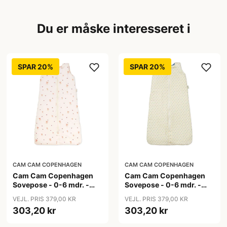
Du er måske interesseret i
SPAR 20%
SPAR 20%
CAM CAM COPENHAGEN
CAM CAM COPENHAGEN
Cam Cam Copenhagen
Cam Cam Copenhagen
Sovepose - 0-6 mdr. -
Sovepose - 0-6 mdr. -
OCS - Bows
OCS - Capri
VEJL. PRIS 379,00 KR
VEJL. PRIS 379,00 KR
303,20 kr
303,20 kr