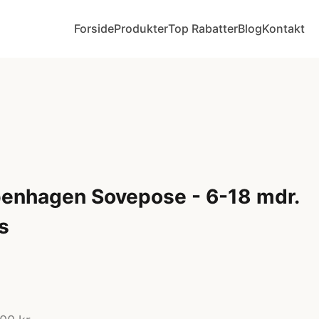
Forside
Produkter
Top Rabatter
Blog
Kontakt
nhagen Sovepose - 6-18 mdr.
s