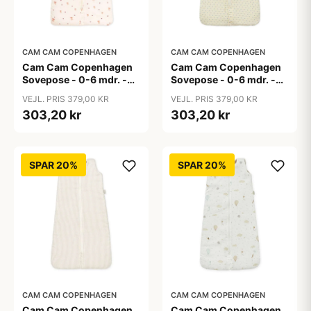
CAM CAM COPENHAGEN
CAM CAM COPENHAGEN
Cam Cam Copenhagen
Cam Cam Copenhagen
Sovepose - 0-6 mdr. -
Sovepose - 0-6 mdr. -
OCS - Bows
OCS - Capri
VEJL. PRIS 379,00 KR
VEJL. PRIS 379,00 KR
303,20 kr
303,20 kr
SPAR 20%
SPAR 20%
CAM CAM COPENHAGEN
CAM CAM COPENHAGEN
Cam Cam Copenhagen
Cam Cam Copenhagen