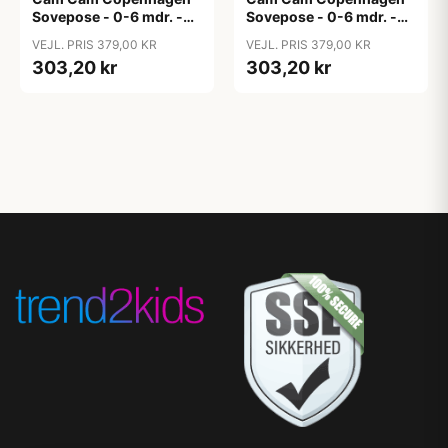
Sovepose - 0-6 mdr. -
Sovepose - 0-6 mdr. -
OCS - Classic Stripes
OCS - Dreamland
VEJL. PRIS 379,00 KR
VEJL. PRIS 379,00 KR
Camel
303,20 kr
303,20 kr