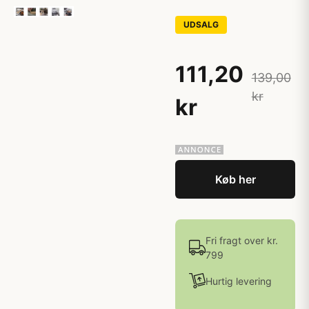
UDSALG
111,20
139,00
kr
kr
Køb her
Fri fragt over kr.
799
Hurtig levering