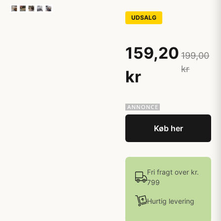
UDSALG
159,20
199,00
kr
kr
Køb her
Fri fragt over kr.
799
Hurtig levering