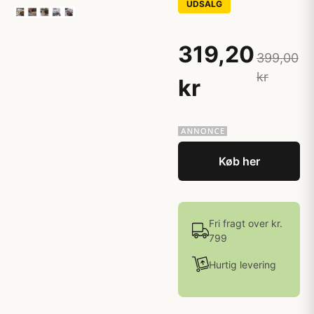
UDSALG
319,20
399,00
kr
kr
Køb her
Fri fragt over kr.
799
Hurtig levering