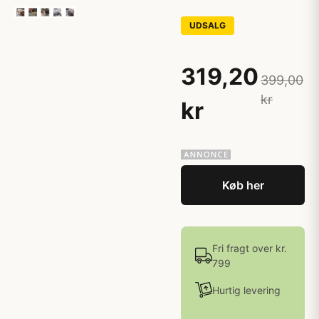
UDSALG
319,20
399,00
kr
kr
Køb her
Fri fragt over kr.
799
Hurtig levering