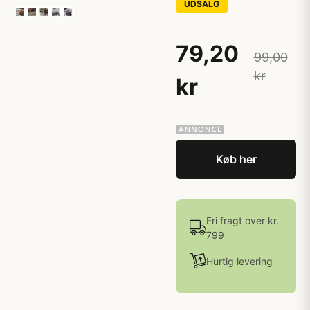
UDSALG
79,20
99,00
kr
kr
Køb her
Fri fragt over kr.
799
Hurtig levering