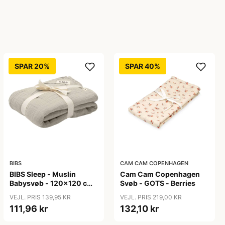
SPAR 20%
SPAR 40%
BIBS
CAM CAM COPENHAGEN
BIBS Sleep - Muslin
Cam Cam Copenhagen
Babysvøb - 120x120 cm.
Svøb - GOTS - Berries
- Sand
VEJL. PRIS 139,95 KR
VEJL. PRIS 219,00 KR
111,96 kr
132,10 kr