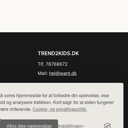
TREND2KIDS.DK
Tlf. 78768672
Mail:
hej@want.dk
Cookie- og privatlivspolitik
å vores hjemmeside for at forbedre din oplevelse, vise
ld og analysere trafikken. Kort sagt: for at siden fungerer
være irriterende.
Cookie- og privatlivspolitik.
r sælges ikke varer fra denne side - vi henviser til de shops,
Afvis ikke‑nødvendige
Indstillinger