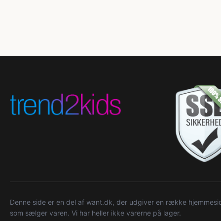
Denne side er en del af want.dk, der udgiver en række hjemmeside
som sælger varen. Vi har heller ikke varerne på lager.