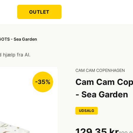
OUTLET
GOTS - Sea Garden
 hjælp fra AI.
CAM CAM COPENHAGEN
Cam Cam Cope
-35%
- Sea Garden
UDSALG
129,35 kr