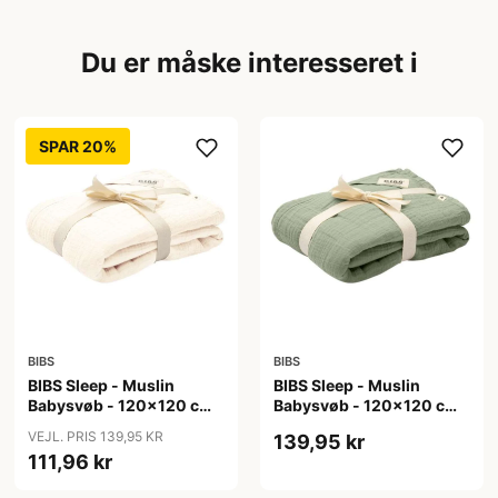
Du er måske interesseret i
SPAR 20%
BIBS
BIBS
BIBS Sleep - Muslin
BIBS Sleep - Muslin
Babysvøb - 120x120 cm.
Babysvøb - 120x120 cm.
- Ivory
- Sage
VEJL. PRIS 139,95 KR
139,95 kr
111,96 kr