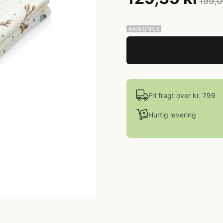
199,0
Fri fragt over kr. 799
Hurtig levering