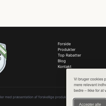
Forside
Produkter
Top Rabatter
Blog
Kontakt
Vi bruger cookies p
mere relevant indho
bedre – ikke for at 
r med præsentation af forskellige produkter fra diverse webshops. De
Accepter alle