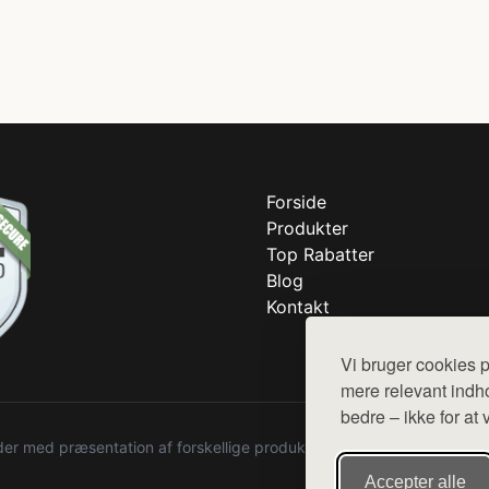
Forside
Produkter
Top Rabatter
Blog
Kontakt
Vi bruger cookies p
mere relevant indho
bedre – ikke for at 
r med præsentation af forskellige produkter fra diverse webshops. De
Accepter alle