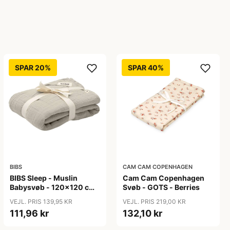
SPAR 20%
SPAR 40%
BIBS
CAM CAM COPENHAGEN
BIBS Sleep - Muslin
Cam Cam Copenhagen
Babysvøb - 120x120 cm.
Svøb - GOTS - Berries
- Sand
VEJL. PRIS 139,95 KR
VEJL. PRIS 219,00 KR
111,96 kr
132,10 kr