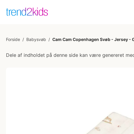
Forside
/
Babysvøb
/
Cam Cam Copenhagen Svøb - Jersey - G
Dele af indholdet på denne side kan være genereret med