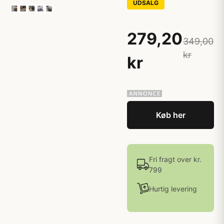
UDSALG
279,20
349,00
kr
kr
Køb her
Fri fragt over kr.
799
Hurtig levering