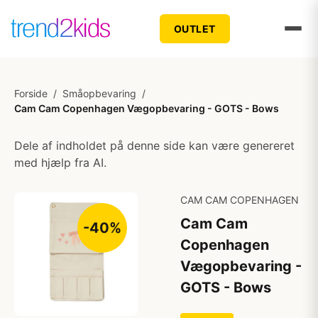
OUTLET
Forside
/
Småopbevaring
/
Cam Cam Copenhagen Vægopbevaring - GOTS - Bows
Dele af indholdet på denne side kan være genereret
med hjælp fra AI.
CAM CAM COPENHAGEN
Cam Cam
-40%
Copenhagen
Vægopbevaring -
GOTS - Bows