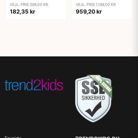
GOTS - Latte
FSC Mix - White
VEJL. PRIS 299,00 KR
VEJL. PRIS 1.199,00 KR
182,35 kr
959,20 kr