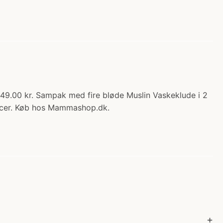
.00 kr. Sampak med fire bløde Muslin Vaskeklude i 2
ncer. Køb hos Mammashop.dk.