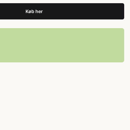
Køb her