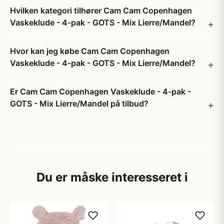
Hvilken kategori tilhører Cam Cam Copenhagen
Vaskeklude - 4-pak - GOTS - Mix Lierre/Mandel?
Hvor kan jeg købe Cam Cam Copenhagen
Vaskeklude - 4-pak - GOTS - Mix Lierre/Mandel?
Er Cam Cam Copenhagen Vaskeklude - 4-pak -
GOTS - Mix Lierre/Mandel på tilbud?
Du er måske interesseret i