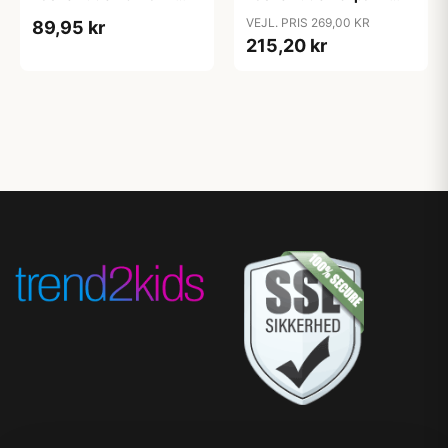
Natur
Dove Blue Mix
VEJL. PRIS 269,00 KR
89,95 kr
215,20 kr