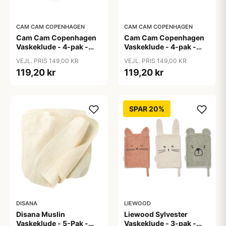
CAM CAM COPENHAGEN
CAM CAM COPENHAGEN
Cam Cam Copenhagen
Cam Cam Copenhagen
Vaskeklude - 4-pak -
Vaskeklude - 4-pak -
GOTS - Rowan
GOTS - Vintage Toys
VEJL. PRIS 149,00 KR
VEJL. PRIS 149,00 KR
119,20 kr
119,20 kr
SPAR 20%
DISANA
LIEWOOD
Disana Muslin
Liewood Sylvester
Vaskeklude - 5-Pak -
Vaskeklude - 3-pak -