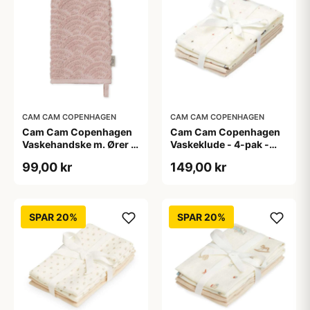
CAM CAM COPENHAGEN
CAM CAM COPENHAGEN
Cam Cam Copenhagen
Cam Cam Copenhagen
Vaskehandske m. Ører -
Vaskeklude - 4-pak -
GOTS - Dusty Rose
GOTS - Carousel
99,00 kr
149,00 kr
SPAR 20%
SPAR 20%