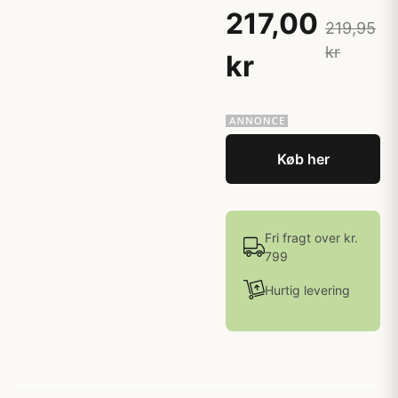
217,00
219,95
kr
kr
Køb her
Fri fragt over kr.
799
Hurtig levering