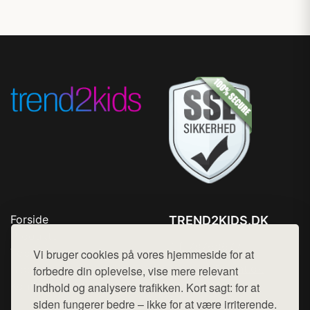
Forside
TREND2KIDS.DK
Produkter
Tlf. 78768672
Top Rabatter
Vi bruger cookies på vores hjemmeside for at
Mail:
hej@want.dk
Blog
forbedre din oplevelse, vise mere relevant
Kontakt
indhold og analysere trafikken. Kort sagt: for at
Cookie- og privatlivspolitik
siden fungerer bedre – ikke for at være irriterende.