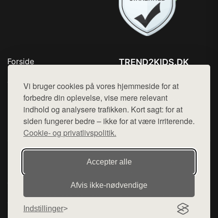
Forside
TREND2KIDS.DK
Produkter
Tlf. 78768672
Top Rabatter
Vi bruger cookies på vores hjemmeside for at
Mail:
hej@want.dk
Blog
forbedre din oplevelse, vise mere relevant
Kontakt
indhold og analysere trafikken. Kort sagt: for at
Cookie- og privatlivspolitik
siden fungerer bedre – ikke for at være irriterende.
Cookie- og privatlivspolitik.
Denne side er en del af want.dk, der udgiver en række
Accepter alle
hjemmesider med præsentation af forskellige produkter fra
diverse webshops. Der sælges ikke varer fra denne side - vi
Afvis ikke‑nødvendige
henviser til de shops, som sælger varen. Vi har heller ikke
varerne på lager.
Indstillinger