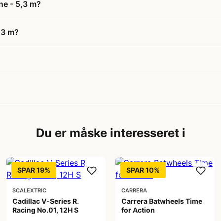
ne - 5,3 m?
,3 m?
Du er måske interesseret i
SPAR 19%
SPAR 10%
SCALEXTRIC
CARRERA
Cadillac V-Series R.
Carrera Batwheels Time
Racing No.01, 12H S
for Action