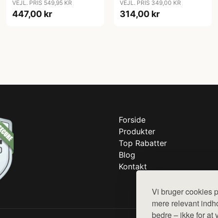
VEJL. PRIS 549,95 KR
VEJL. PRIS 349,00 KR
447,00 kr
314,00 kr
Forside
Produkter
Top Rabatter
Blog
Kontakt
Vi bruger cookies p
mere relevant indho
bedre – ikke for at 