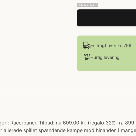
Fri fragt over kr. 799
Hurtig levering
gori: Racerbaner. Tilbud: nu 609.00 kr. (regalo 32% fra 89
 har allerede spillet spændende kampe mod hinanden i mang