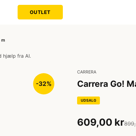
OUTLET
3 m
 hjælp fra AI.
CARRERA
Carrera Go! M
-32%
UDSALG
609,00 kr
899,