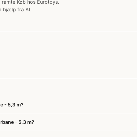
 ramte Køb hos Eurotoys.
 hjælp fra AI.
e - 5,3 m?
erbane - 5,3 m?