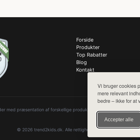
Forside
Produkter
Top Rabatter
Blog
Kontakt
Vi bruger cookies p
mere relevant indho
bedre – ikke for at 
r med præsentation af forskellige produkter fra diverse webshops. De
Accepter alle
© 2026 trend2kids.dk. Alle rettigheder forbeholdes.