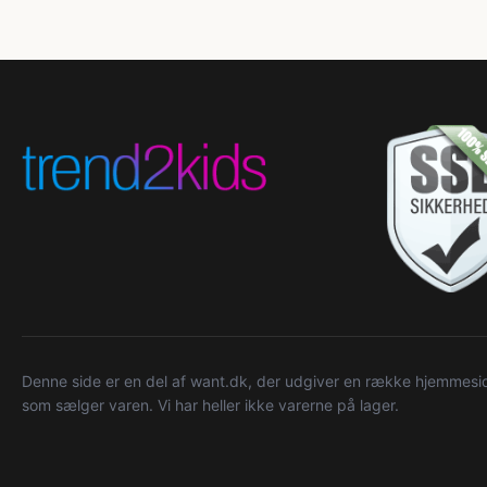
Denne side er en del af want.dk, der udgiver en række hjemmeside
som sælger varen. Vi har heller ikke varerne på lager.