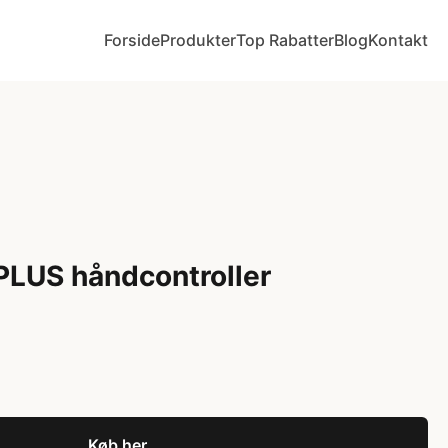
Forside
Produkter
Top Rabatter
Blog
Kontakt
 PLUS håndcontroller
Køb her