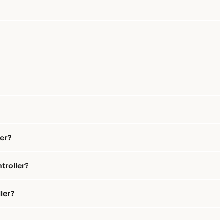
ler?
troller?
ler?