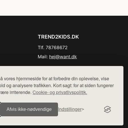
TREND2KIDS.DK
Tlf. 78768672
Mail:
hej@want.dk
Cookie- og privatlivspolitik
å vores hjemmeside for at forbedre din oplevelse, vise
ld og analysere trafikken. Kort sagt: for at siden fungerer
være irriterende.
Cookie- og privatlivspolitik.
r sælges ikke varer fra denne side - vi henviser til de shops,
Afvis ikke‑nødvendige
Indstillinger