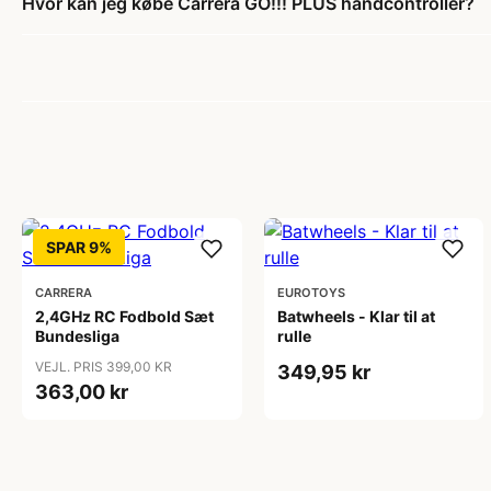
Hvor kan jeg købe Carrera GO!!! PLUS håndcontroller?
SPAR 9%
CARRERA
EUROTOYS
2,4GHz RC Fodbold Sæt
Batwheels - Klar til at
Bundesliga
rulle
VEJL. PRIS 399,00 KR
349,95 kr
363,00 kr