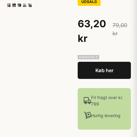
UDSALG
63,20
79,00
kr
kr
Køb her
Fri fragt over kr.
799
Hurtig levering