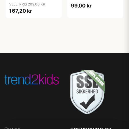
shorty - Blush
hospitalstrusser - 2 stk.
VEJL. PRIS 209,00 KR
99,00 kr
167,20 kr