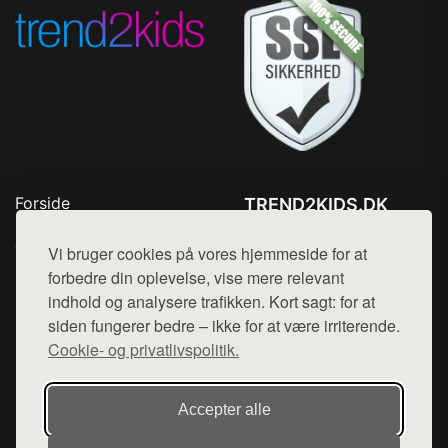
Forside
TREND2KIDS.DK
Produkter
Tlf. 78768672
Top Rabatter
Vi bruger cookies på vores hjemmeside for at
Mail:
hej@want.dk
Blog
forbedre din oplevelse, vise mere relevant
Kontakt
indhold og analysere trafikken. Kort sagt: for at
Cookie- og privatlivspolitik
siden fungerer bedre – ikke for at være irriterende.
Cookie- og privatlivspolitik.
Denne side er en del af want.dk, der udgiver en række
Accepter alle
hjemmesider med præsentation af forskellige produkter fra