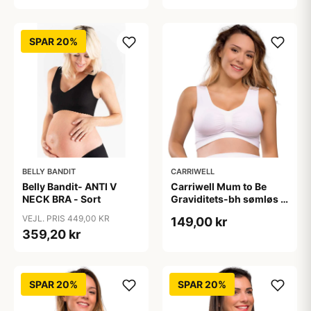
SPAR 20%
BELLY BANDIT
CARRIWELL
Belly Bandit- ANTI V
Carriwell Mum to Be
NECK BRA - Sort
Graviditets-bh sømløs -
hvid
VEJL. PRIS 449,00 KR
149,00 kr
359,20 kr
SPAR 20%
SPAR 20%