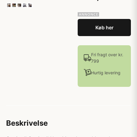
Køb her
Fri fragt over kr.
799
Hurtig levering
Beskrivelse