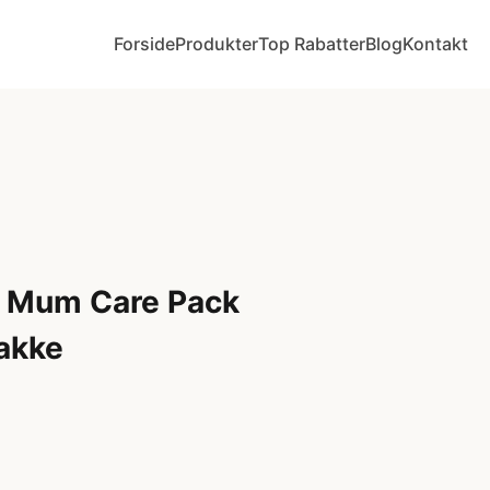
Forside
Produkter
Top Rabatter
Blog
Kontakt
w Mum Care Pack
akke