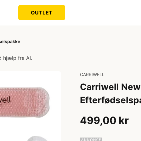
OUTLET
selspakke
 hjælp fra AI.
CARRIWELL
Carriwell Ne
Efterfødselsp
499,00 kr