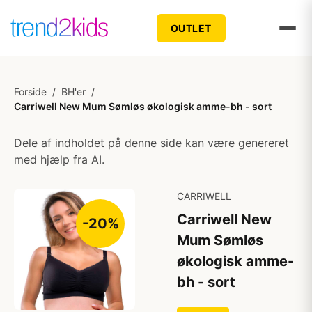
OUTLET
Forside
/
BH'er
/
Carriwell New Mum Sømløs økologisk amme-bh - sort
Dele af indholdet på denne side kan være genereret
med hjælp fra AI.
CARRIWELL
Carriwell New
-20%
Mum Sømløs
økologisk amme-
bh - sort