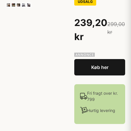
UDSALG
239,20
299,00
kr
kr
Køb her
Fri fragt over kr.
799
Hurtig levering