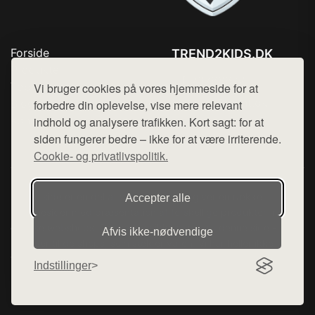
Forside
TREND2KIDS.DK
Produkter
Tlf. 78768672
Top Rabatter
Vi bruger cookies på vores hjemmeside for at
Mail:
hej@want.dk
Blog
forbedre din oplevelse, vise mere relevant
Kontakt
indhold og analysere trafikken. Kort sagt: for at
Cookie- og privatlivspolitik
siden fungerer bedre – ikke for at være irriterende.
Cookie- og privatlivspolitik.
Denne side er en del af want.dk, der udgiver en række
Accepter alle
hjemmesider med præsentation af forskellige produkter fra
diverse webshops. Der sælges ikke varer fra denne side - vi
Afvis ikke‑nødvendige
henviser til de shops, som sælger varen. Vi har heller ikke
varerne på lager.
Indstillinger
© 2026 trend2kids.dk. Alle rettigheder forbeholdes.