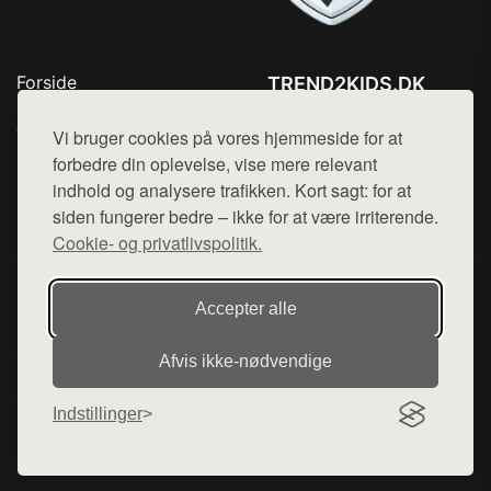
Forside
TREND2KIDS.DK
Produkter
Tlf. 78768672
Top Rabatter
Vi bruger cookies på vores hjemmeside for at
Mail:
hej@want.dk
Blog
forbedre din oplevelse, vise mere relevant
Kontakt
indhold og analysere trafikken. Kort sagt: for at
Cookie- og privatlivspolitik
siden fungerer bedre – ikke for at være irriterende.
Cookie- og privatlivspolitik.
Denne side er en del af want.dk, der udgiver en række
Accepter alle
hjemmesider med præsentation af forskellige produkter fra
diverse webshops. Der sælges ikke varer fra denne side - vi
Afvis ikke‑nødvendige
henviser til de shops, som sælger varen. Vi har heller ikke
varerne på lager.
Indstillinger
© 2026 trend2kids.dk. Alle rettigheder forbeholdes.