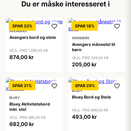
Du er måske interesseret i
SPAR 33%
SPAR 18%
AVENGERS
Avengers bord og stole
AVENGERS
Avengers månestol til
børn
VEJL. PRIS 1.295,00 KR
874,00 kr
VEJL. PRIS 249,00 KR
205,00 kr
SPAR 31%
SPAR 29%
BLUEY
Bluey Bord og Stole
BLUEY
Bluey Aktivitetsbord
inkl. stol
VEJL. PRIS 699,00 KR
493,00 kr
VEJL. PRIS 995,00 KR
682,00 kr