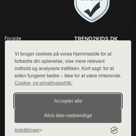
Forside
TREND2KIDS.DK
Produkter
Tlf. 78768672
Top Rabatter
Vi bruger cookies på vores hjemmeside for at
Mail:
hej@want.dk
Blog
forbedre din oplevelse, vise mere relevant
Kontakt
indhold og analysere trafikken. Kort sagt: for at
Cookie- og privatlivspolitik
siden fungerer bedre – ikke for at være irriterende.
Cookie- og privatlivspolitik.
Denne side er en del af want.dk, der udgiver en række
Accepter alle
hjemmesider med præsentation af forskellige produkter fra
diverse webshops. Der sælges ikke varer fra denne side - vi
Afvis ikke‑nødvendige
henviser til de shops, som sælger varen. Vi har heller ikke
varerne på lager.
Indstillinger