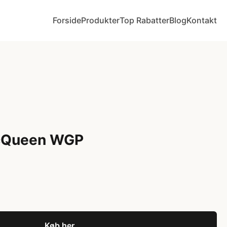
Forside
Produkter
Top Rabatter
Blog
Kontakt
McQueen WGP
Køb her