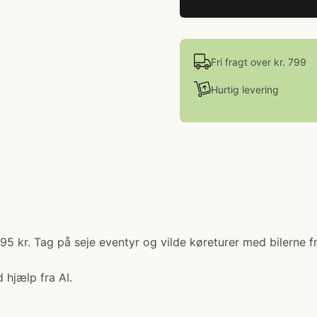
Fri fragt over kr. 799
Hurtig levering
5 kr. Tag på seje eventyr og vilde køreturer med bilerne fra
 hjælp fra AI.