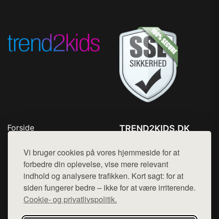
Forside
TREND2KIDS.DK
Produkter
Tlf. 78768672
Top Rabatter
Vi bruger cookies på vores hjemmeside for at
Mail:
hej@want.dk
Blog
forbedre din oplevelse, vise mere relevant
Kontakt
indhold og analysere trafikken. Kort sagt: for at
Cookie- og privatlivspolitik
siden fungerer bedre – ikke for at være irriterende.
Cookie- og privatlivspolitik.