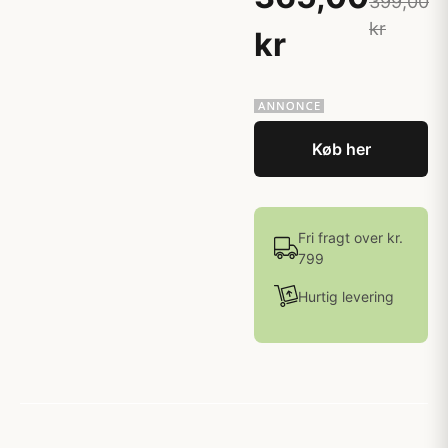
399,00
kr
kr
Køb her
Fri fragt over kr.
799
Hurtig levering