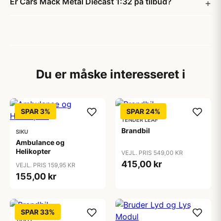
Er Cars Mack Metal Diecast 1:32 på tilbud?
Du er måske interesseret i
SPAR 3%
SPAR 24%
TENDER LEAF
Brandbil
SIKU
Ambulance og
Helikopter
VEJL. PRIS 549,00 KR
415,00 kr
VEJL. PRIS 159,95 KR
155,00 kr
SPAR 33%
TIDLO