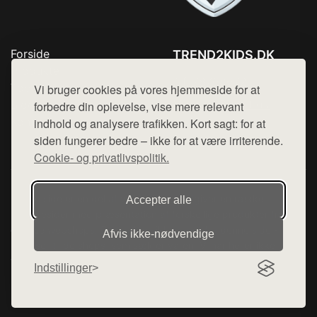
Forside
TREND2KIDS.DK
Produkter
Tlf. 78768672
Top Rabatter
Vi bruger cookies på vores hjemmeside for at
Mail:
hej@want.dk
Blog
forbedre din oplevelse, vise mere relevant
Kontakt
indhold og analysere trafikken. Kort sagt: for at
Cookie- og privatlivspolitik
siden fungerer bedre – ikke for at være irriterende.
Cookie- og privatlivspolitik.
Denne side er en del af want.dk, der udgiver en række
Accepter alle
hjemmesider med præsentation af forskellige produkter fra
diverse webshops. Der sælges ikke varer fra denne side - vi
Afvis ikke‑nødvendige
henviser til de shops, som sælger varen. Vi har heller ikke
varerne på lager.
Indstillinger
© 2026 trend2kids.dk. Alle rettigheder forbeholdes.