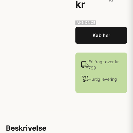
kr
Køb her
Fri fragt over kr.
799
Hurtig levering
Beskrivelse