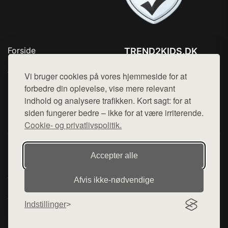
Forside
TREND2KIDS.DK
Produkter
Tlf. 78768672
Top Rabatter
Vi bruger cookies på vores hjemmeside for at
Mail:
hej@want.dk
Blog
forbedre din oplevelse, vise mere relevant
Kontakt
indhold og analysere trafikken. Kort sagt: for at
Cookie- og privatlivspolitik
siden fungerer bedre – ikke for at være irriterende.
Cookie- og privatlivspolitik.
Denne side er en del af want.dk, der udgiver en række
Accepter alle
hjemmesider med præsentation af forskellige produkter fra
diverse webshops. Der sælges ikke varer fra denne side - vi
Afvis ikke‑nødvendige
henviser til de shops, som sælger varen. Vi har heller ikke
varerne på lager.
Indstillinger
© 2026 trend2kids.dk. Alle rettigheder forbeholdes.