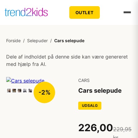
OUTLET
Forside
/
Selepuder
/
Cars selepude
Dele af indholdet på denne side kan være genereret
med hjælp fra AI.
CARS
Cars selepude
-2%
UDSALG
226,00
229,95
kr