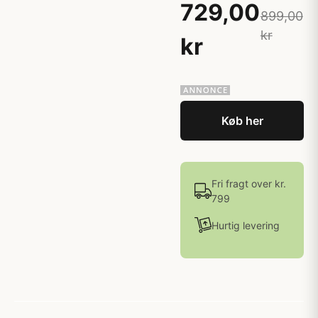
729,00
899,00
kr
kr
Køb her
Fri fragt over kr.
799
Hurtig levering