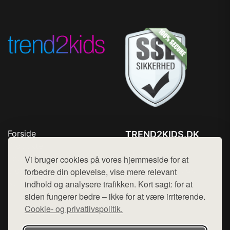
Forside
TREND2KIDS.DK
Produkter
Tlf. 78768672
Top Rabatter
Vi bruger cookies på vores hjemmeside for at
Mail:
hej@want.dk
Blog
forbedre din oplevelse, vise mere relevant
Kontakt
indhold og analysere trafikken. Kort sagt: for at
Cookie- og privatlivspolitik
siden fungerer bedre – ikke for at være irriterende.
Cookie- og privatlivspolitik.