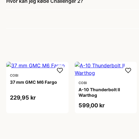
Hvor kan jeg købe Challenger 2?
COBI
37 mm GMC M6 Fargo
COBI
A-10 Thunderbolt II
Warthog
229,95 kr
599,00 kr