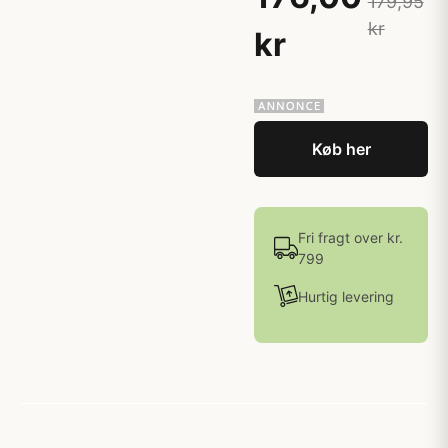
179,95
kr
kr
Køb her
Fri fragt over kr.
799
Hurtig levering