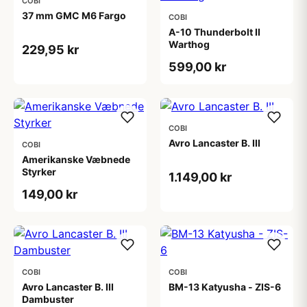
COBI
37 mm GMC M6 Fargo
COBI
A-10 Thunderbolt II
Warthog
229,95 kr
599,00 kr
COBI
Avro Lancaster B. III
COBI
Amerikanske Væbnede
Styrker
1.149,00 kr
149,00 kr
COBI
COBI
Avro Lancaster B. III
BM-13 Katyusha - ZIS-6
Dambuster