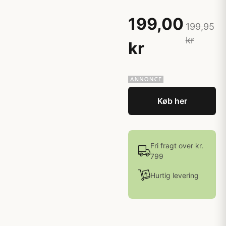
199,00
199,95
kr
kr
Køb her
Fri fragt over kr.
799
Hurtig levering