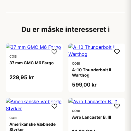
Du er måske interesseret i
COBI
37 mm GMC M6 Fargo
COBI
A-10 Thunderbolt II
Warthog
229,95 kr
599,00 kr
COBI
Avro Lancaster B. III
COBI
Amerikanske Væbnede
Styrker