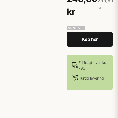
299,95
kr
kr
Køb her
Fri fragt over kr.
799
Hurtig levering