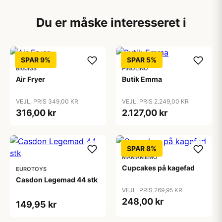
Du er måske interesseret i
SPAR 9%
SPAR 5%
BIGJIGS
PINOLINO
Air Fryer
Butik Emma
VEJL. PRIS 349,00 KR
VEJL. PRIS 2.249,00 KR
316,00 kr
2.127,00 kr
SPAR 8%
MAMAMEMO
Cupcakes på kagefad
EUROTOYS
Casdon Legemad 44 stk
VEJL. PRIS 269,95 KR
248,00 kr
149,95 kr