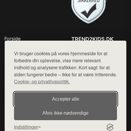
Forside
TREND2KIDS.DK
Produkter
Tlf. 78768672
Top Rabatter
Vi bruger cookies på vores hjemmeside for at
Mail:
hej@want.dk
Blog
forbedre din oplevelse, vise mere relevant
Kontakt
indhold og analysere trafikken. Kort sagt: for at
Cookie- og privatlivspolitik
siden fungerer bedre – ikke for at være irriterende.
Cookie- og privatlivspolitik.
Denne side er en del af want.dk, der udgiver en række
Accepter alle
hjemmesider med præsentation af forskellige produkter fra
diverse webshops. Der sælges ikke varer fra denne side - vi
Afvis ikke‑nødvendige
henviser til de shops, som sælger varen. Vi har heller ikke
varerne på lager.
Indstillinger