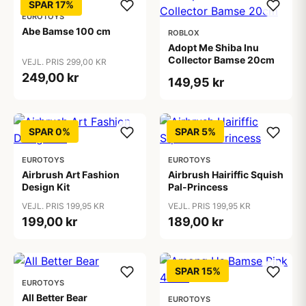
SPAR 17%
EUROTOYS
Abe Bamse 100 cm
ROBLOX
Adopt Me Shiba Inu
Collector Bamse 20cm
VEJL. PRIS 299,00 KR
249,00 kr
149,95 kr
SPAR 0%
SPAR 5%
EUROTOYS
EUROTOYS
Airbrush Art Fashion
Airbrush Hairiffic Squish
Design Kit
Pal-Princess
VEJL. PRIS 199,95 KR
VEJL. PRIS 199,95 KR
199,00 kr
189,00 kr
SPAR 15%
EUROTOYS
All Better Bear
EUROTOYS