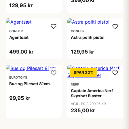
399,00 kr
129,95 kr
GONHER
GONHER
Agentsæt
Astra politi pistol
499,00 kr
129,95 kr
SPAR 22%
EUROTOYS
Bue og Pilesæt 81cm
NERF
Captain America Nerf
Skyshot Blaster
99,95 kr
VEJL. PRIS 299,95 KR
235,00 kr