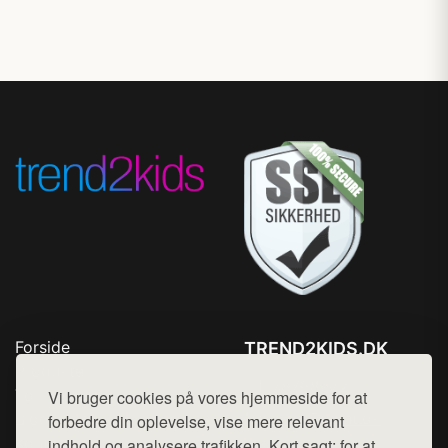
Forside
TREND2KIDS.DK
Produkter
Tlf. 78768672
Top Rabatter
Vi bruger cookies på vores hjemmeside for at
Mail:
hej@want.dk
Blog
forbedre din oplevelse, vise mere relevant
Kontakt
indhold og analysere trafikken. Kort sagt: for at