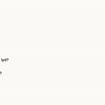
 lyd?
d?