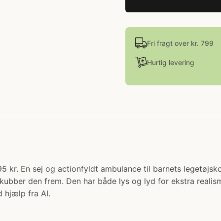
Fri fragt over kr. 799
Hurtig levering
95 kr. En sej og actionfyldt ambulance til barnets legetøjs
n skubber den frem. Den har både lys og lyd for ekstra rea
 hjælp fra AI.