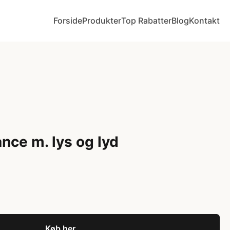
Forside
Produkter
Top Rabatter
Blog
Kontakt
ce m. lys og lyd
Køb her