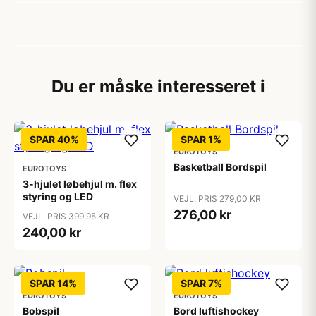
Du er måske interesseret i
SPAR 40%
SPAR 1%
EUROTOYS
Basketball Bordspil
EUROTOYS
3-hjulet løbehjul m. flex
styring og LED
VEJL. PRIS 279,00 KR
276,00 kr
VEJL. PRIS 399,95 KR
240,00 kr
SPAR 14%
SPAR 7%
EUROTOYS
EUROTOYS
Bobspil
Bord luftishockey