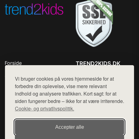
Forside
TREND2KIDS.DK
Produkter
Tlf. 78768672
Top Rabatter
Vi bruger cookies på vores hjemmeside for at
Mail:
hej@want.dk
Blog
forbedre din oplevelse, vise mere relevant
Kontakt
indhold og analysere trafikken. Kort sagt: for at
Cookie- og privatlivspolitik
siden fungerer bedre – ikke for at være irriterende.
Cookie- og privatlivspolitik.
Denne side er en del af want.dk, der udgiver en række
Accepter alle
hjemmesider med præsentation af forskellige produkter fra